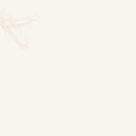
Das ist Jano
Jano ist eine herausragende Persönlichkeit in der Welt
der Friseure, der seit über fünf Jahren als geschätzter
Mitarbeiter in unserem Friseursalon in Leipzig (Allee-
Center) tätig ist.
Mit seiner langjährigen Erfahrung und seinem
Engagement hat er sich als einer der führenden
Mitarbeiter im Salon etabliert. Geboren und
aufgewachsen in Syrien, hat Jano seine Leidenschaft für
das Friseurhandwerk bereits in jungen Jahren entdeckt
und seitdem sein Können stetig weiterentwickelt.